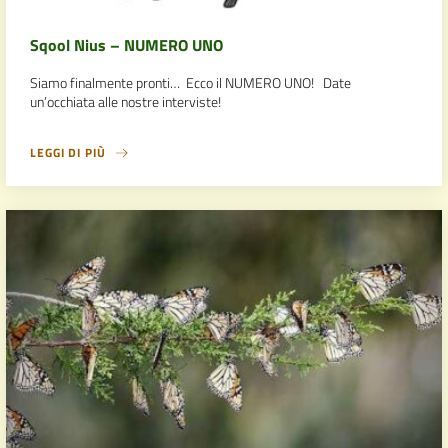
Sqool Nius – NUMERO UNO
Siamo finalmente pronti… Ecco il NUMERO UNO! Date
un’occhiata alle nostre interviste!
LEGGI DI PIÙ