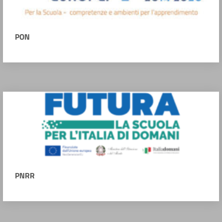
PON
PNRR