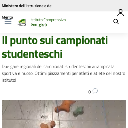
Vai ai contenuti
Vai al menu di navigazione
Vai al footer
Ministero dell'Istruzione e del
Merito
Istituto Comprensivo
Perugia 9
Il punto sui campionati
studenteschi
Due gare regionali dei campionati studenteschi: arrampicata
sportiva e nuoto. Ottimi piazzamenti per atleti e atlete del nostro
istituto!
0