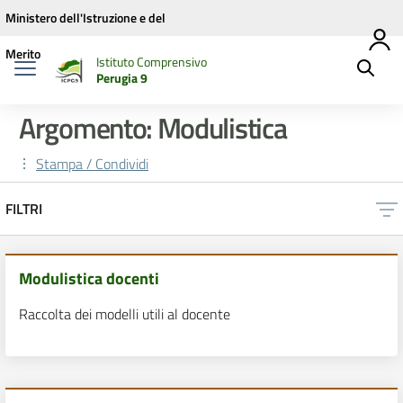
Vai ai contenuti
Vai al menu di navigazione
Vai al footer
Ministero dell'Istruzione e del
Merito
Istituto Comprensivo
Perugia 9
Argomento: Modulistica
Stampa / Condividi
FILTRI
Modulistica docenti
Raccolta dei modelli utili al docente