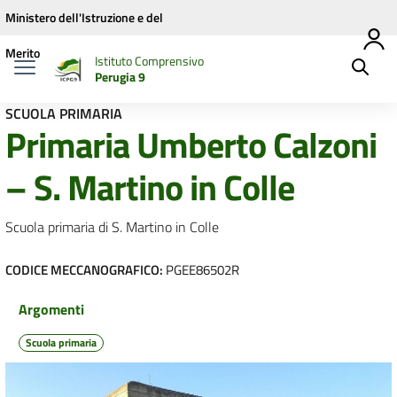
Vai ai contenuti
Vai al menu di navigazione
Vai al footer
Ministero dell'Istruzione e del
Merito
Istituto Comprensivo
Perugia 9
SCUOLA PRIMARIA
Primaria Umberto Calzoni
– S. Martino in Colle
Scuola primaria di S. Martino in Colle
CODICE MECCANOGRAFICO:
PGEE86502R
Argomenti
Scuola primaria