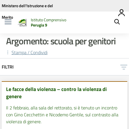
Vai ai contenuti
Vai al menu di navigazione
Vai al footer
Ministero dell'Istruzione e del
Merito
Istituto Comprensivo
Perugia 9
Argomento: scuola per genitori
Stampa / Condividi
FILTRI
Le facce della violenza – contro la violenza di
genere
Il 2 febbraio, alla sala del rettorato, si è tenuto un incontro
con Gino Cecchettin e Nicodemo Gentile, sul contrasto alla
violenza di genere.