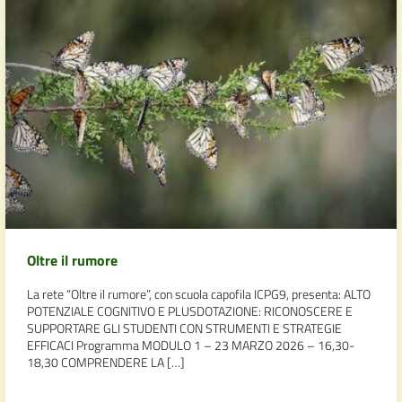
Oltre il rumore
La rete “Oltre il rumore”, con scuola capofila ICPG9, presenta: ALTO
POTENZIALE COGNITIVO E PLUSDOTAZIONE: RICONOSCERE E
SUPPORTARE GLI STUDENTI CON STRUMENTI E STRATEGIE
EFFICACI Programma MODULO 1 – 23 MARZO 2026 – 16,30-
18,30 COMPRENDERE LA […]