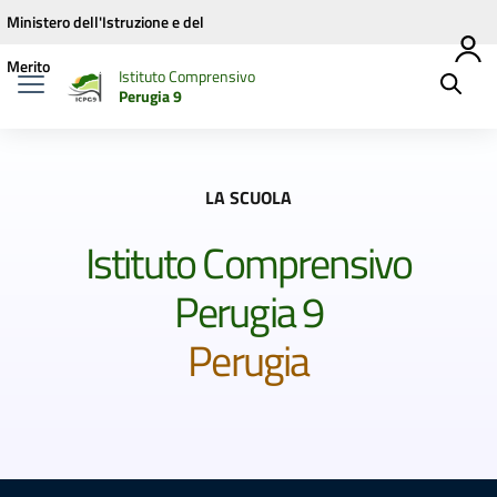
Vai ai contenuti
Vai al menu di navigazione
Vai al footer
Ministero dell'Istruzione e del
Merito
Istituto Comprensivo
Perugia 9
LA SCUOLA
Istituto Comprensivo
Perugia 9
Perugia