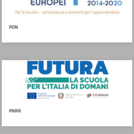
PON
PNRR