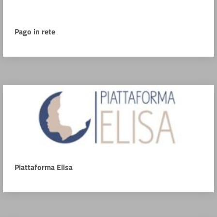
Pago in rete
Piattaforma Elisa