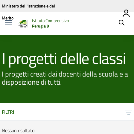
Vai ai contenuti
Vai al menu di navigazione
Vai al footer
Ministero dell'Istruzione e del
Merito
Istituto Comprensivo
Perugia 9
I progetti delle classi
I progetti creati dai docenti della scuola e a
disposizione di tutti.
FILTRI
Nessun risultato