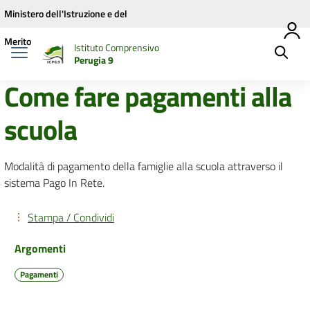
Vai ai contenuti
Vai al menu di navigazione
Vai al footer
Ministero dell'Istruzione e del
Merito
Istituto Comprensivo
Perugia 9
Come fare pagamenti alla
scuola
Modalità di pagamento della famiglie alla scuola attraverso il
sistema Pago In Rete.
Stampa / Condividi
Argomenti
Pagamenti