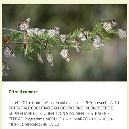
Oltre il rumore
La rete “Oltre il rumore”, con scuola capofila ICPG9, presenta: ALTO
POTENZIALE COGNITIVO E PLUSDOTAZIONE: RICONOSCERE E
SUPPORTARE GLI STUDENTI CON STRUMENTI E STRATEGIE
EFFICACI Programma MODULO 1 – 23 MARZO 2026 – 16,30-
18,30 COMPRENDERE LA […]