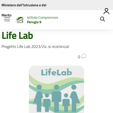
Vai ai contenuti
Vai al menu di navigazione
Vai al footer
Ministero dell'Istruzione e del
Merito
Istituto Comprensivo
Perugia 9
Life Lab
Progetto Life Lab 2023/24: si ricomincia!
0