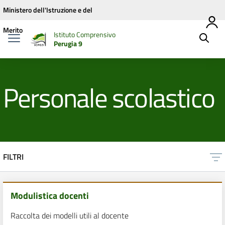
Vai ai contenuti
Vai al menu di navigazione
Vai al footer
Ministero dell'Istruzione e del
Merito
Istituto Comprensivo
Perugia 9
Personale scolastico
FILTRI
Modulistica docenti
Raccolta dei modelli utili al docente