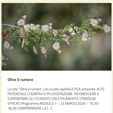
Oltre il rumore
La rete “Oltre il rumore”, con scuola capofila ICPG9, presenta: ALTO
POTENZIALE COGNITIVO E PLUSDOTAZIONE: RICONOSCERE E
SUPPORTARE GLI STUDENTI CON STRUMENTI E STRATEGIE
EFFICACI Programma MODULO 1 – 23 MARZO 2026 – 16,30-
18,30 COMPRENDERE LA […]