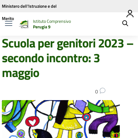
Vai ai contenuti
Vai al menu di navigazione
Vai al footer
Ministero dell'Istruzione e del
Merito
Istituto Comprensivo
Perugia 9
Scuola per genitori 2023 –
secondo incontro: 3
maggio
0