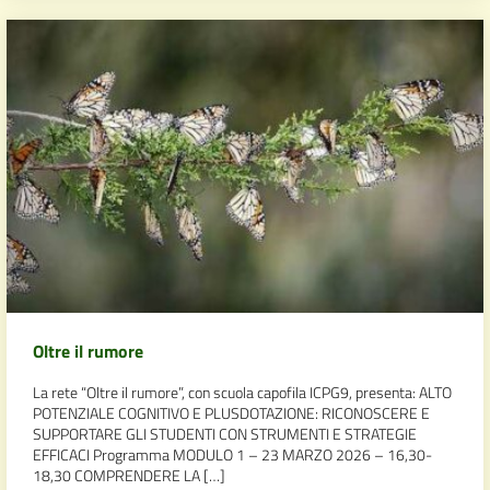
Oltre il rumore
La rete “Oltre il rumore”, con scuola capofila ICPG9, presenta: ALTO
POTENZIALE COGNITIVO E PLUSDOTAZIONE: RICONOSCERE E
SUPPORTARE GLI STUDENTI CON STRUMENTI E STRATEGIE
EFFICACI Programma MODULO 1 – 23 MARZO 2026 – 16,30-
18,30 COMPRENDERE LA […]