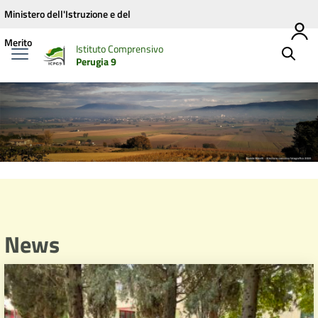
Vai ai contenuti
Vai al menu di navigazione
Vai al footer
Ministero dell'Istruzione e del
Merito
Istituto Comprensivo
Perugia 9
News