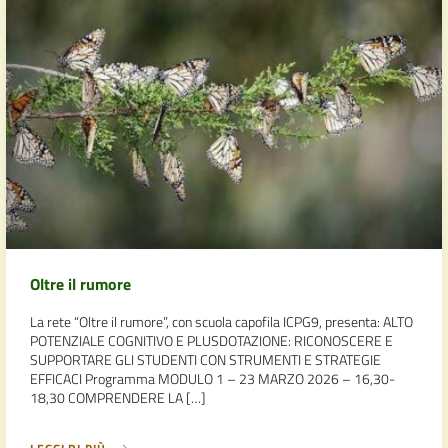
Oltre il rumore
La rete “Oltre il rumore”, con scuola capofila ICPG9, presenta: ALTO
POTENZIALE COGNITIVO E PLUSDOTAZIONE: RICONOSCERE E
SUPPORTARE GLI STUDENTI CON STRUMENTI E STRATEGIE
EFFICACI Programma MODULO 1 – 23 MARZO 2026 – 16,30-
18,30 COMPRENDERE LA […]