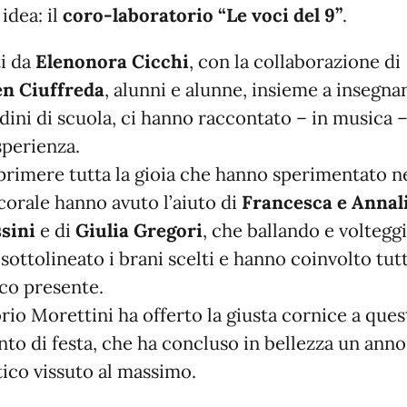
idea: il
coro-laboratorio “Le voci del 9”
.
i da
Elenonora Cicchi
, con la collaborazione di
n Ciuffreda
, alunni e alunne, insieme a insegnan
rdini di scuola, ci hanno raccontato – in musica –
sperienza.
primere tutta la gioia che hanno sperimentato n
corale hanno avuto l’aiuto di
Francesca e Annal
sini
e di
Giulia Gregori
, che ballando e voltegg
sottolineato i brani scelti e hanno coinvolto tutt
co presente.
orio Morettini ha offerto la giusta cornice a ques
o di festa, che ha concluso in bellezza un anno
tico vissuto al massimo.