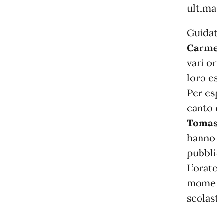
ultima 
Guidat
Carme
vari o
loro e
Per es
canto 
Tomas
hanno 
pubbli
L’orat
moment
scolas