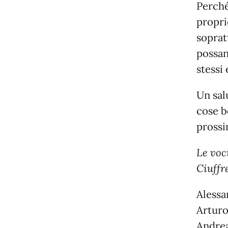
Perché
propri
soprat
possan
stessi 
Un sal
cose b
prossi
Le voc
Ciuffr
Alessa
Arturo
Andrea