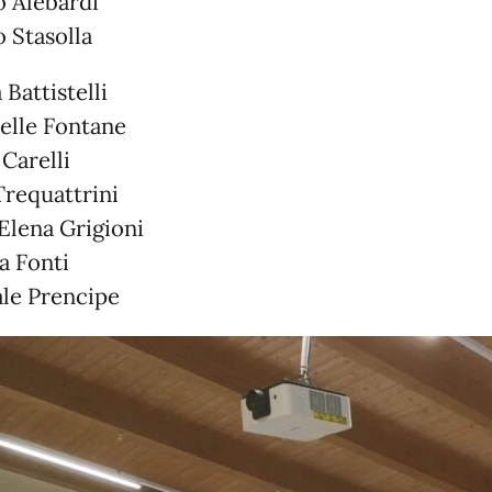
 Alebardi
 Stasolla
 Battistelli
elle Fontane
 Carelli
Trequattrini
Elena Grigioni
a Fonti
le Prencipe