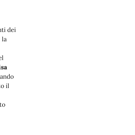
ti dei
 la
el
isa
iando
o il
to