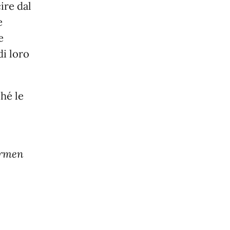
ire dal
e
e
di loro
ché le
Carmen