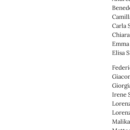
Benede
Camil
Carla 
Chiara
Emma M
Elisa 
Federi
Giaco
Giorgi
Irene
Loren
Lorenz
Malika