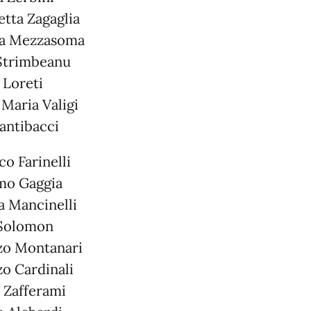
tta Zagaglia
la Mezzasoma
Strimbeanu
 Loreti
aria Valigi
Santibacci
co Farinelli
mo Gaggia
a Mancinelli
 Solomon
zo Montanari
o Cardinali
 Zafferami