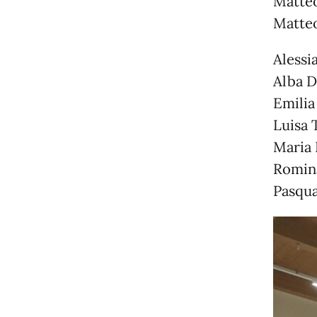
Matteo
Matteo
Alessia
Alba D
Emilia
Luisa 
Maria 
Romin
Pasqua