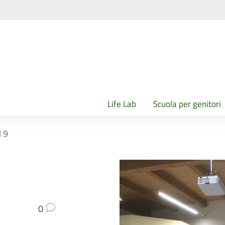
Life Lab
Scuola per genitori
l 9
0