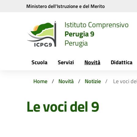
Vai ai contenuti
Vai al menu di navigazione
Vai al footer
Ministero dell'Istruzione e del Merito
Istituto Comprensivo
Perugia 9
Perugia
Scuola
Servizi
Novità
Didattica
Home
Novità
Notizie
Le voci de
Le voci del 9