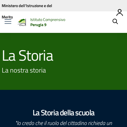
Vai ai contenuti
Vai al menu di navigazione
Vai al footer
Ministero dell'Istruzione e del
Merito
Istituto Comprensivo
Perugia 9
La Storia
La nostra storia
La Storia della scuola
"Io credo che il ruolo del cittadino richieda un