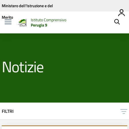
Vai ai contenuti
Vai al menu di navigazione
Vai al footer
Ministero dell'Istruzione e del
Merito
Istituto Comprensivo
Perugia 9
Notizie
FILTRI