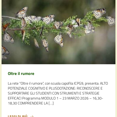
Oltre il rumore
La rete “Oltre il rumore”, con scuola capofila ICPG9, presenta: ALTO
POTENZIALE COGNITIVO E PLUSDOTAZIONE: RICONOSCERE E
SUPPORTARE GLI STUDENTI CON STRUMENTI E STRATEGIE
EFFICACI Programma MODULO 1 – 23 MARZO 2026 – 16,30-
18,30 COMPRENDERE LA […]
LEGGI DI PIÙ