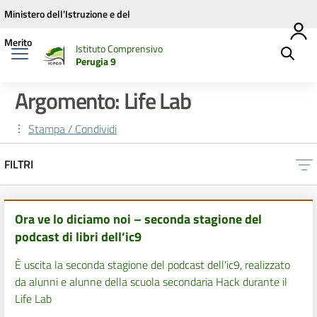
Vai ai contenuti
Vai al menu di navigazione
Vai al footer
Ministero dell'Istruzione e del
Merito
Istituto Comprensivo
Perugia 9
Argomento: Life Lab
Stampa / Condividi
FILTRI
Ora ve lo diciamo noi – seconda stagione del
podcast di libri dell’ic9
È uscita la seconda stagione del podcast dell'ic9, realizzato
da alunni e alunne della scuola secondaria Hack durante il
Life Lab