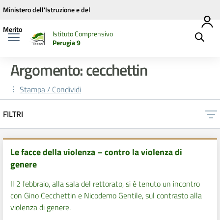
Vai ai contenuti
Vai al menu di navigazione
Vai al footer
Ministero dell'Istruzione e del
Merito
Istituto Comprensivo
Perugia 9
Argomento: cecchettin
Stampa / Condividi
FILTRI
Le facce della violenza – contro la violenza di
genere
Il 2 febbraio, alla sala del rettorato, si è tenuto un incontro
con Gino Cecchettin e Nicodemo Gentile, sul contrasto alla
violenza di genere.