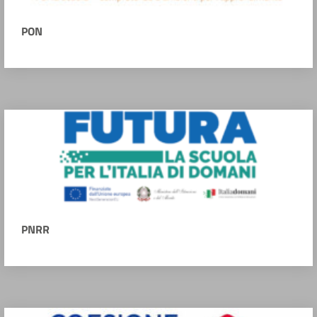
PON
PNRR