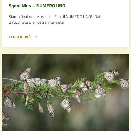
Sqool Nius – NUMERO UNO
Siamo finalmente pronti… Ecco il NUMERO UNO! Date
un’occhiata alle nostre interviste!
LEGGI DI PIÙ