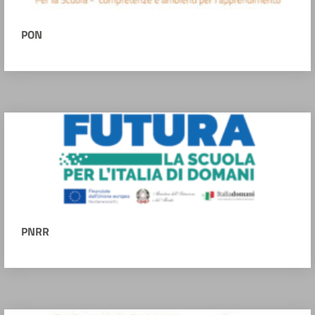
PON
PNRR