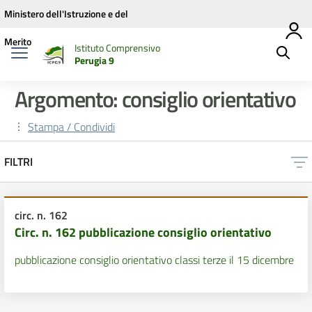
Vai ai contenuti
Vai al menu di navigazione
Vai al footer
Ministero dell'Istruzione e del
Merito
Istituto Comprensivo
Perugia 9
Argomento: consiglio orientativo
Stampa / Condividi
FILTRI
circ. n. 162
Circ. n. 162 pubblicazione consiglio orientativo
pubblicazione consiglio orientativo classi terze il 15 dicembre