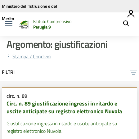
Vai ai contenuti
Vai al menu di navigazione
Vai al footer
Ministero dell'Istruzione e del
Merito
Istituto Comprensivo
Perugia 9
Argomento: giustificazioni
Stampa / Condividi
FILTRI
circ. n. 89
Circ. n. 89 giustificazione ingressi in ritardo e
uscite anticipate su registro elettronico Nuvola
Giustificazione ingressi in ritardo e uscite anticipate su
registro elettronico Nuvola.