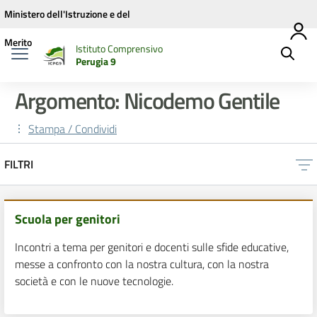
Vai ai contenuti
Vai al menu di navigazione
Vai al footer
Ministero dell'Istruzione e del
Merito
Istituto Comprensivo
Perugia 9
Argomento: Nicodemo Gentile
Stampa / Condividi
FILTRI
Scuola per genitori
Incontri a tema per genitori e docenti sulle sfide educative,
messe a confronto con la nostra cultura, con la nostra
società e con le nuove tecnologie.