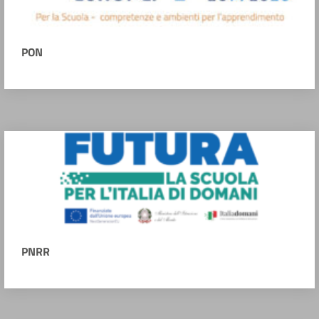
PON
PNRR