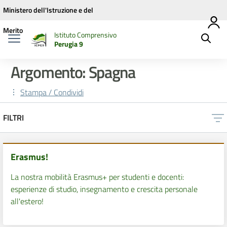
Vai ai contenuti
Vai al menu di navigazione
Vai al footer
Ministero dell'Istruzione e del
Merito
Istituto Comprensivo
Perugia 9
Argomento: Spagna
Stampa / Condividi
FILTRI
Erasmus!
La nostra mobilità Erasmus+ per studenti e docenti:
esperienze di studio, insegnamento e crescita personale
all'estero!