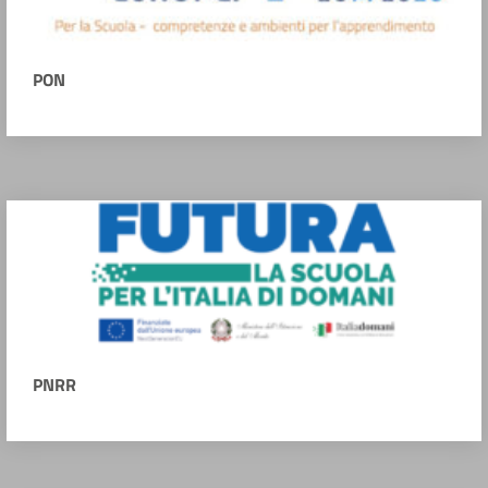
PON
PNRR