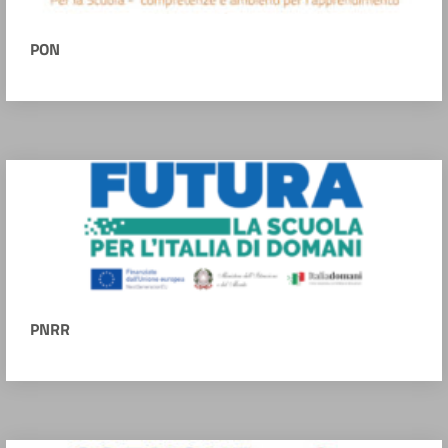
PON
PNRR