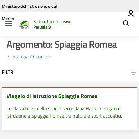
Vai ai contenuti
Vai al menu di navigazione
Vai al footer
Ministero dell'Istruzione e del
Merito
Istituto Comprensivo
Perugia 9
Argomento: Spiaggia Romea
Stampa / Condividi
FILTRI
Viaggio di istruzione Spiaggia Romea
Le classi terze della scuola secondaria Hack in viaggio di
istruzione a Spiaggia Romea tra natura e sport acquatici.