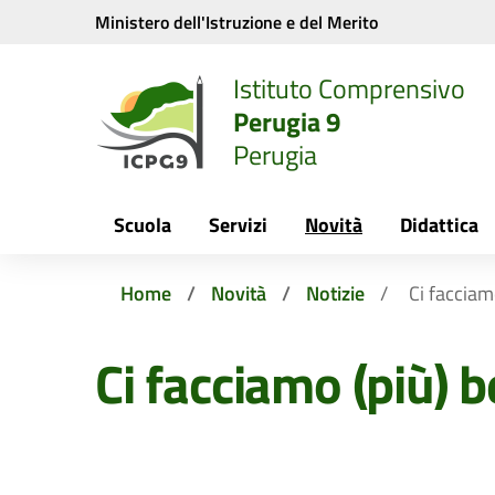
Vai ai contenuti
Vai al menu di navigazione
Vai al footer
Ministero dell'Istruzione e del Merito
Istituto Comprensivo
Perugia 9
Perugia
Scuola
Servizi
Novità
Didattica
Home
Novità
Notizie
Ci facciamo
Ci facciamo (più) be