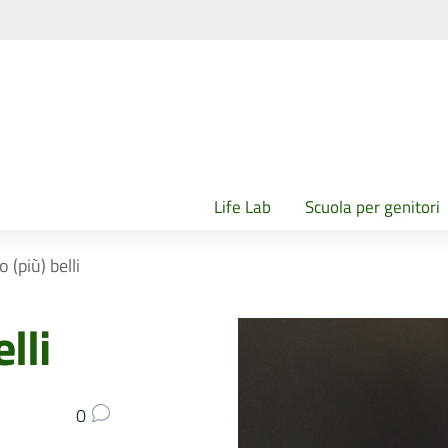
Life Lab
Scuola per genitori
 (più) belli
lli
0