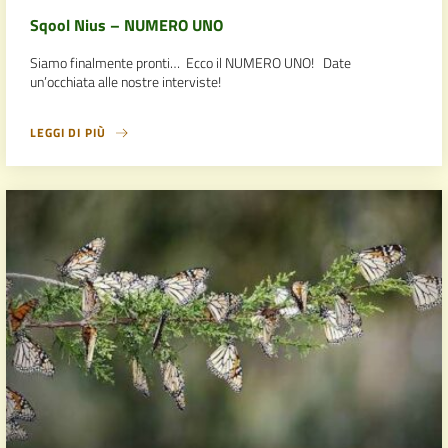
Sqool Nius – NUMERO UNO
Siamo finalmente pronti… Ecco il NUMERO UNO! Date
un’occhiata alle nostre interviste!
LEGGI DI PIÙ