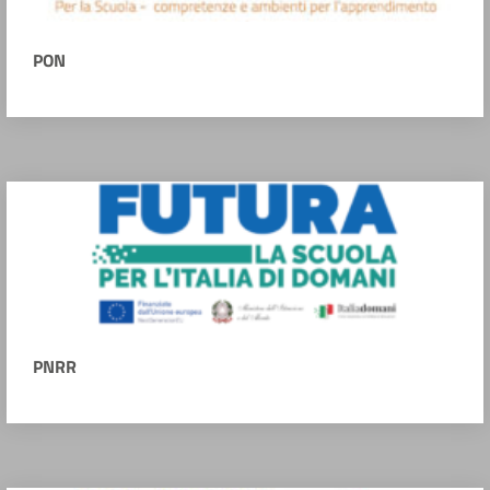
PON
PNRR