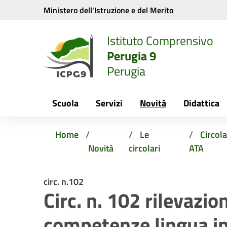
Vai ai contenuti
Vai al menu di navigazione
Vai al footer
Ministero dell'Istruzione e del Merito
Istituto Comprensivo
Perugia 9
Perugia
Scuola
Servizi
Novità
Didattica
Home
Le
Circola
Novità
circolari
ATA
circ. n.102
Circ. n. 102 rilevazio
competenze lingua in