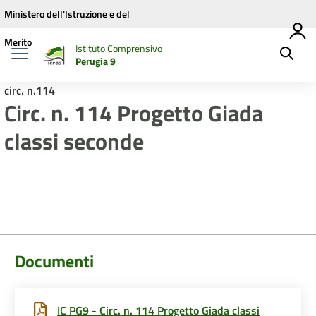
Vai ai contenuti
Vai al menu di navigazione
Vai al footer
Ministero dell'Istruzione e del
Merito
Istituto Comprensivo
Perugia 9
circ. n.114
Circ. n. 114 Progetto Giada
classi seconde
Documenti
IC PG9 - Circ. n. 114 Progetto Giada classi