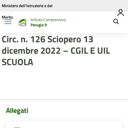
Vai ai contenuti
Vai al menu di navigazione
Vai al footer
Ministero dell'Istruzione e del
Merito
Istituto Comprensivo
Perugia 9
Circ. n. 126 Sciopero 13
dicembre 2022 – CGIL E UIL
SCUOLA
Allegati