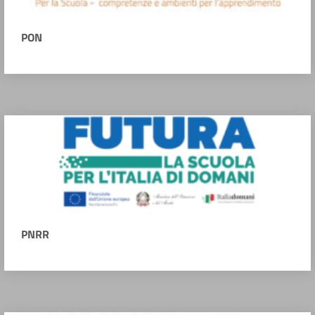
PON
PNRR