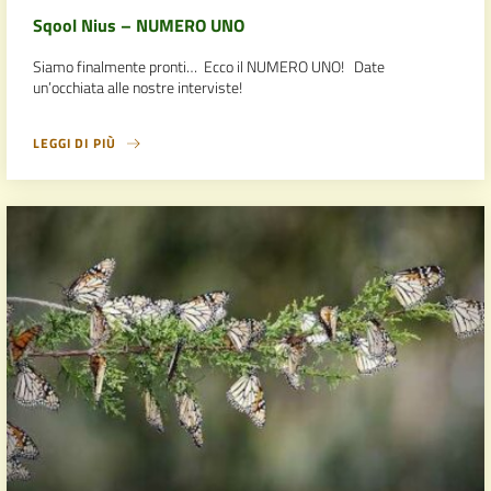
Sqool Nius – NUMERO UNO
Siamo finalmente pronti… Ecco il NUMERO UNO! Date
un’occhiata alle nostre interviste!
LEGGI DI PIÙ