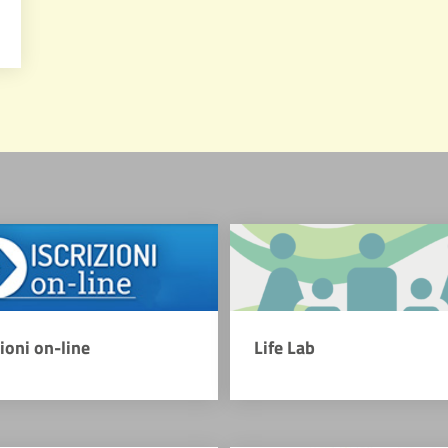
zioni on-line
Life Lab