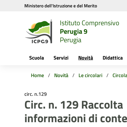
Vai ai contenuti
Vai al menu di navigazione
Vai al footer
Ministero dell'Istruzione e del Merito
Istituto Comprensivo
Perugia 9
Perugia
Scuola
Servizi
Novità
Didattica
Home
Novità
Le circolari
Circola
circ. n.129
Circ. n. 129 Raccolta
informazioni di cont