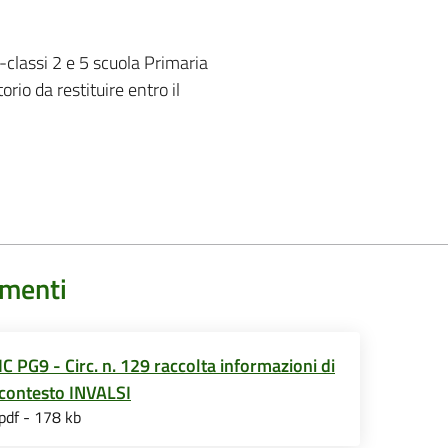
-classi 2 e 5 scuola Primaria
rio da restituire entro il
menti
IC PG9 - Circ. n. 129 raccolta informazioni di
contesto INVALSI
pdf - 178 kb