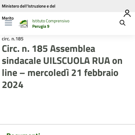
Vai ai contenuti
Vai al menu di navigazione
Vai al footer
Ministero dell'Istruzione e del
Merito
Istituto Comprensivo
Perugia 9
circ. n.185
Circ. n. 185 Assemblea
sindacale UILSCUOLA RUA on
line – mercoledì 21 febbraio
2024