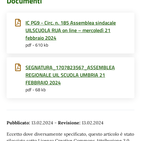
Documenti
IC PG9 - Circ. n. 185 Assemblea sindacale
UILSCUOLA RUA on line – mercoledì 21
febbraio 2024
pdf - 610 kb
SEGNATURA_1707823567_ASSEMBLEA
REGIONALE UIL SCUOLA UMBRIA 21
FEBBRAIO 2024
pdf - 68 kb
Pubblicato:
13.02.2024
-
Revisione:
13.02.2024
Eccetto dove diversamente specificato, questo articolo è stato
rilasciato sotto Licenza Creative Commons Attribuzione 3.0