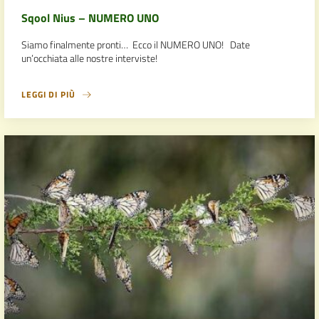
Sqool Nius – NUMERO UNO
Siamo finalmente pronti… Ecco il NUMERO UNO! Date
un’occhiata alle nostre interviste!
LEGGI DI PIÙ