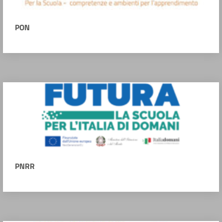
PON
PNRR