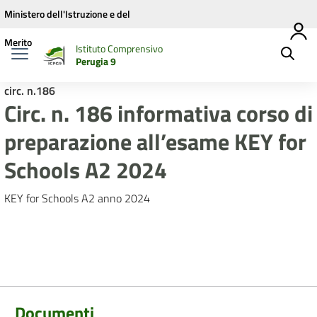
Vai ai contenuti
Vai al menu di navigazione
Vai al footer
Ministero dell'Istruzione e del
Merito
Istituto Comprensivo
Perugia 9
circ. n.186
Circ. n. 186 informativa corso di
preparazione all’esame KEY for
Schools A2 2024
KEY for Schools A2 anno 2024
Documenti