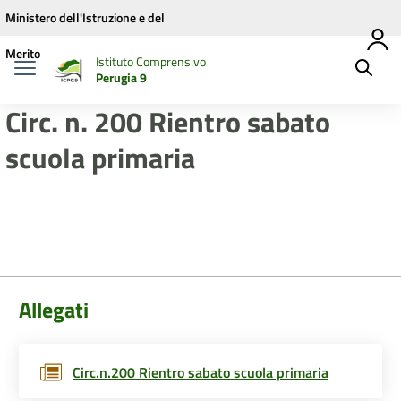
Vai ai contenuti
Vai al menu di navigazione
Vai al footer
Ministero dell'Istruzione e del
Merito
Istituto Comprensivo
Perugia 9
Circ. n. 200 Rientro sabato
scuola primaria
Allegati
Circ.n.200 Rientro sabato scuola primaria