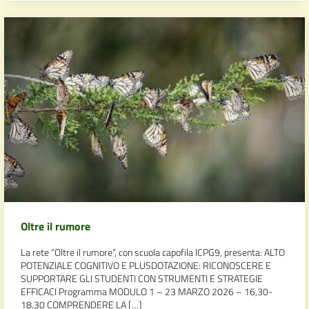
Oltre il rumore
La rete “Oltre il rumore”, con scuola capofila ICPG9, presenta: ALTO
POTENZIALE COGNITIVO E PLUSDOTAZIONE: RICONOSCERE E
SUPPORTARE GLI STUDENTI CON STRUMENTI E STRATEGIE
EFFICACI Programma MODULO 1 – 23 MARZO 2026 – 16,30-
18,30 COMPRENDERE LA […]