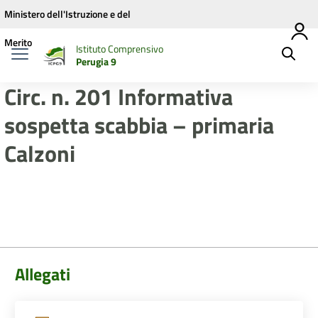
Vai ai contenuti
Vai al menu di navigazione
Vai al footer
Ministero dell'Istruzione e del
Merito
Istituto Comprensivo
Perugia 9
Circ. n. 201 Informativa
sospetta scabbia – primaria
Calzoni
Allegati