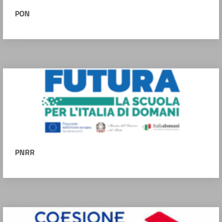
PON
PNRR