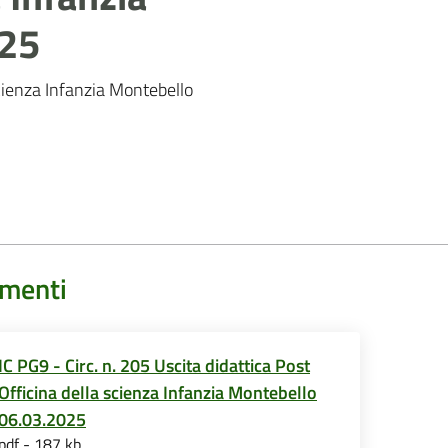
025
scienza Infanzia Montebello
menti
IC PG9 - Circ. n. 205 Uscita didattica Post
Officina della scienza Infanzia Montebello
06.03.2025
pdf - 187 kb