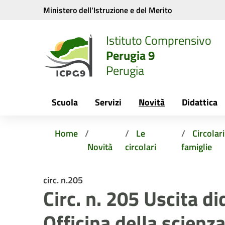
Vai ai contenuti
Vai al menu di navigazione
Vai al footer
Ministero dell'Istruzione e del Merito
Istituto Comprensivo
Perugia 9
Perugia
Scuola
Servizi
Novità
Didattica
Home
Le
Circolar
Novità
circolari
famiglie
circ. n.205
Circ. n. 205 Uscita di
Officina della scienza