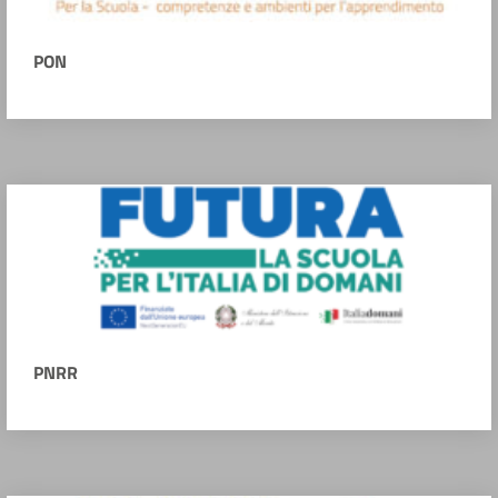
PON
PNRR