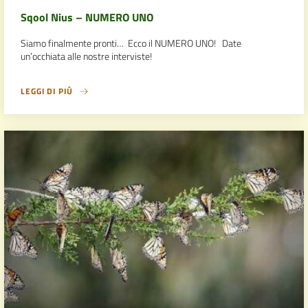
Sqool Nius – NUMERO UNO
Siamo finalmente pronti… Ecco il NUMERO UNO! Date
un’occhiata alle nostre interviste!
LEGGI DI PIÙ