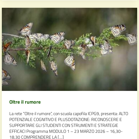
Oltre il rumore
La rete “Oltre il rumore”, con scuola capofila ICPG9, presenta: ALTO
POTENZIALE COGNITIVO E PLUSDOTAZIONE: RICONOSCERE E
SUPPORTARE GLI STUDENTI CON STRUMENTI E STRATEGIE
EFFICACI Programma MODULO 1 – 23 MARZO 2026 – 16,30-
18,30 COMPRENDERE LA […]