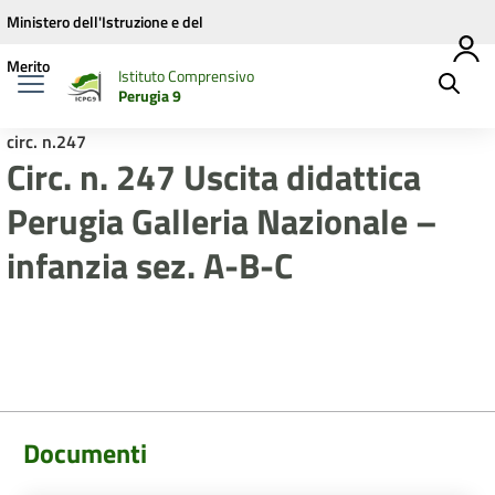
Vai ai contenuti
Vai al menu di navigazione
Vai al footer
Ministero dell'Istruzione e del
Merito
Istituto Comprensivo
Perugia 9
circ. n.247
Circ. n. 247 Uscita didattica
Perugia Galleria Nazionale –
infanzia sez. A-B-C
Documenti