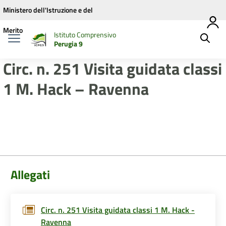
Vai ai contenuti
Vai al menu di navigazione
Vai al footer
Ministero dell'Istruzione e del
Merito
Istituto Comprensivo
Perugia 9
Circ. n. 251 Visita guidata classi
1 M. Hack – Ravenna
Allegati
Circ. n. 251 Visita guidata classi 1 M. Hack -
Ravenna