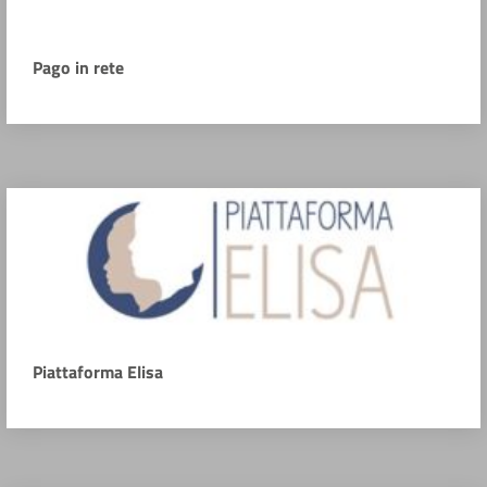
Pago in rete
Piattaforma Elisa