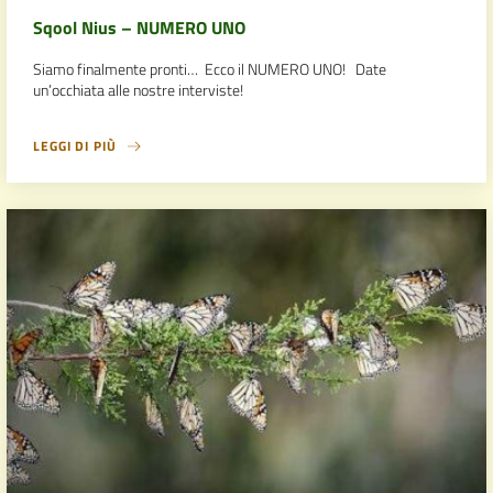
Sqool Nius – NUMERO UNO
Siamo finalmente pronti… Ecco il NUMERO UNO! Date
un’occhiata alle nostre interviste!
LEGGI DI PIÙ