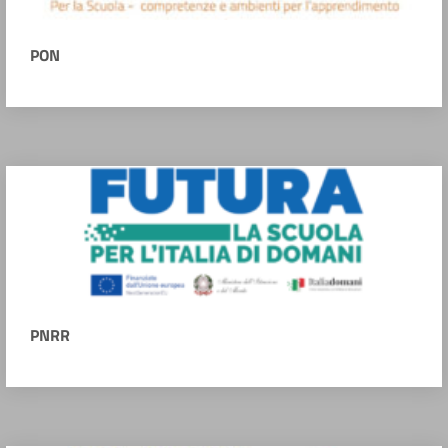
PON
PNRR