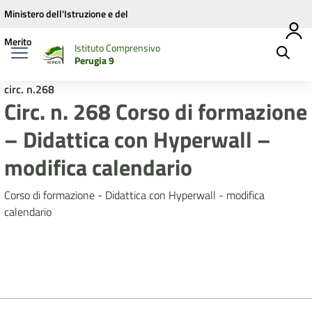
Vai ai contenuti
Vai al menu di navigazione
Vai al footer
Ministero dell'Istruzione e del
Merito
Istituto Comprensivo
Perugia 9
circ. n.268
Circ. n. 268 Corso di formazione
– Didattica con Hyperwall –
modifica calendario
Corso di formazione - Didattica con Hyperwall - modifica
calendario