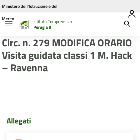
Vai ai contenuti
Vai al menu di navigazione
Vai al footer
Ministero dell'Istruzione e del
Merito
Istituto Comprensivo
Perugia 9
Circ. n. 279 MODIFICA ORARIO
Visita guidata classi 1 M. Hack
– Ravenna
Allegati