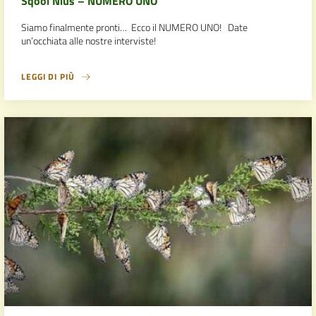
Sqool Nius – NUMERO UNO
Siamo finalmente pronti… Ecco il NUMERO UNO! Date
un’occhiata alle nostre interviste!
LEGGI DI PIÙ