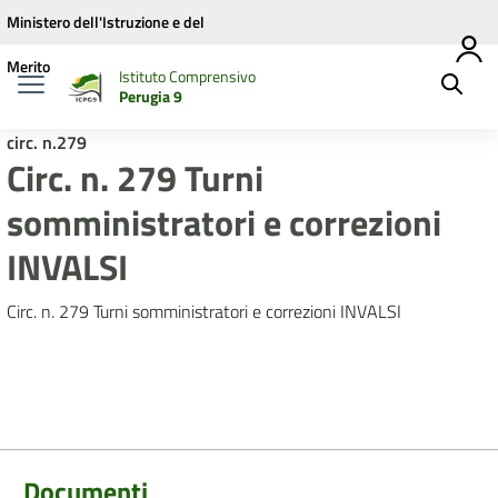
Vai ai contenuti
Vai al menu di navigazione
Vai al footer
Ministero dell'Istruzione e del
Merito
Istituto Comprensivo
Perugia 9
circ. n.279
Circ. n. 279 Turni
somministratori e correzioni
INVALSI
Circ. n. 279 Turni somministratori e correzioni INVALSI
Documenti