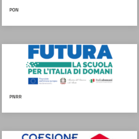
PON
PNRR