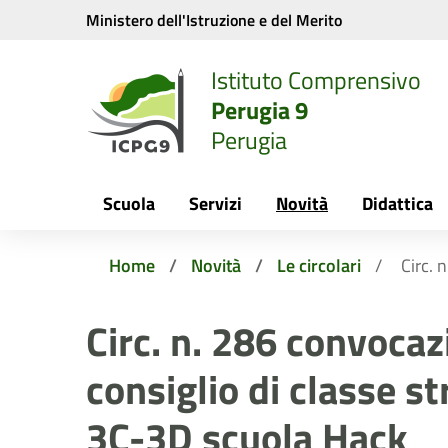
Vai ai contenuti
Vai al menu di navigazione
Vai al footer
Ministero dell'Istruzione e del Merito
Istituto Comprensivo
Perugia 9
Perugia
Scuola
Servizi
Novità
Didattica
Home
Novità
Le circolari
Circ. 
Circ. n. 286 convoca
consiglio di classe s
3C-3D scuola Hack