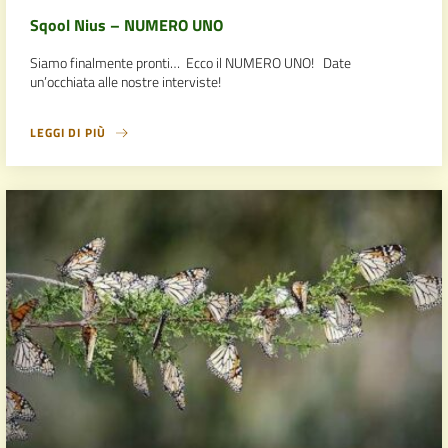
Sqool Nius – NUMERO UNO
Siamo finalmente pronti… Ecco il NUMERO UNO! Date
un’occhiata alle nostre interviste!
LEGGI DI PIÙ