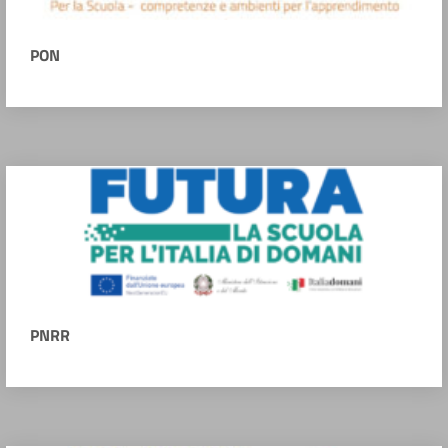
PON
PNRR