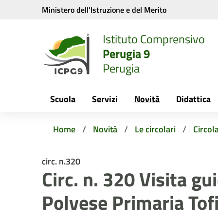
Vai ai contenuti
Vai al menu di navigazione
Vai al footer
Ministero dell'Istruzione e del Merito
Istituto Comprensivo
Perugia 9
Perugia
Scuola
Servizi
Novità
Didattica
Home
Novità
Le circolari
Circola
circ. n.320
Circ. n. 320 Visita gu
Polvese Primaria Tof