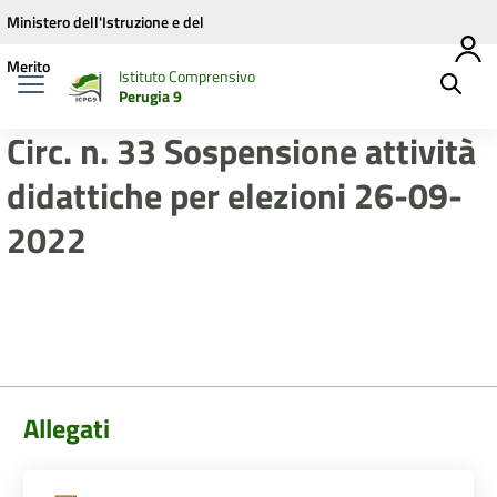
Vai ai contenuti
Vai al menu di navigazione
Vai al footer
Ministero dell'Istruzione e del
Merito
Istituto Comprensivo
Perugia 9
Circ. n. 33 Sospensione attività
didattiche per elezioni 26-09-
2022
Allegati