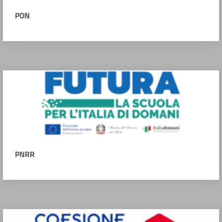
PON
PNRR