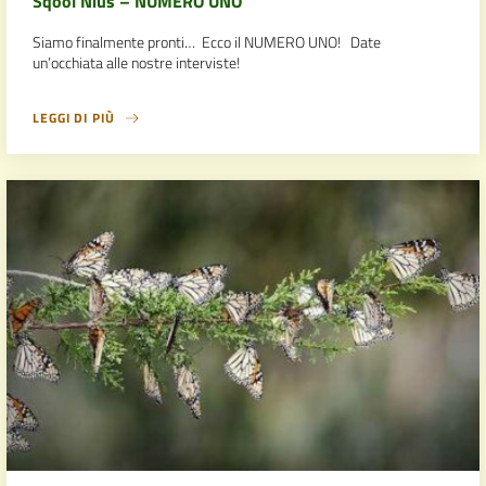
Sqool Nius – NUMERO UNO
Siamo finalmente pronti… Ecco il NUMERO UNO! Date
un’occhiata alle nostre interviste!
LEGGI DI PIÙ