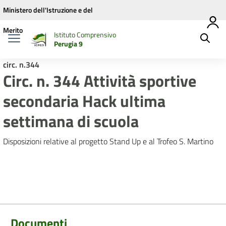
Vai ai contenuti
Vai al menu di navigazione
Vai al footer
Ministero dell'Istruzione e del
Merito
Istituto Comprensivo
Perugia 9
circ. n.344
Circ. n. 344 Attività sportive
secondaria Hack ultima
settimana di scuola
Disposizioni relative al progetto Stand Up e al Trofeo S. Martino
Documenti