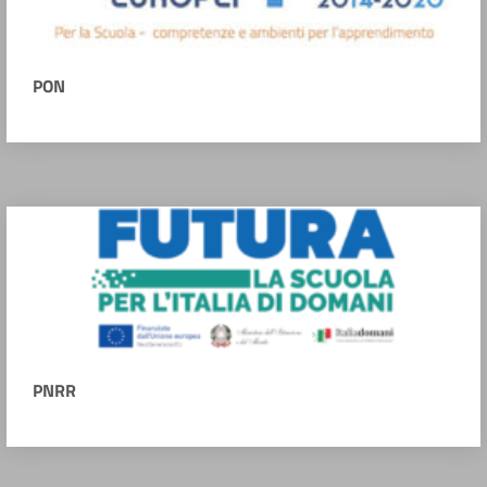
PON
PNRR