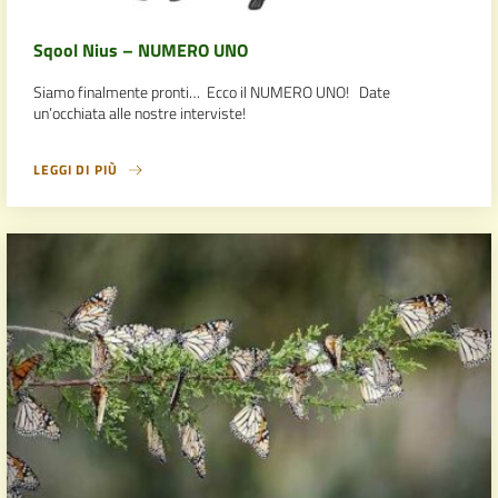
Sqool Nius – NUMERO UNO
Siamo finalmente pronti… Ecco il NUMERO UNO! Date
un’occhiata alle nostre interviste!
LEGGI DI PIÙ