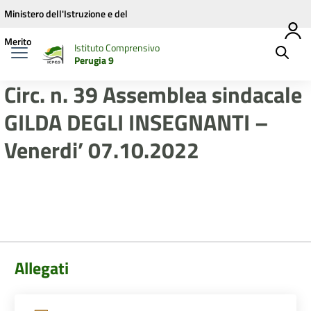
Vai ai contenuti
Vai al menu di navigazione
Vai al footer
Ministero dell'Istruzione e del
Merito
Istituto Comprensivo
Perugia 9
Circ. n. 39 Assemblea sindacale
GILDA DEGLI INSEGNANTI –
Venerdi’ 07.10.2022
Allegati