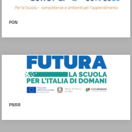
PON
PNRR