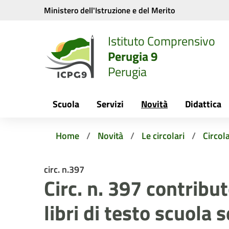
Vai ai contenuti
Vai al menu di navigazione
Vai al footer
Ministero dell'Istruzione e del Merito
Istituto Comprensivo
Perugia 9
Perugia
Scuola
Servizi
Novità
Didattica
Home
Novità
Le circolari
Circola
circ. n.397
Circ. n. 397 contribu
libri di testo scuola 