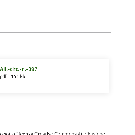
All.-circ.-n.-397
pdf - 141 kb
iato sotto Licenza Creative Commons Attribuzione